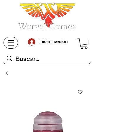
Warvel Games
Iniciar sesión