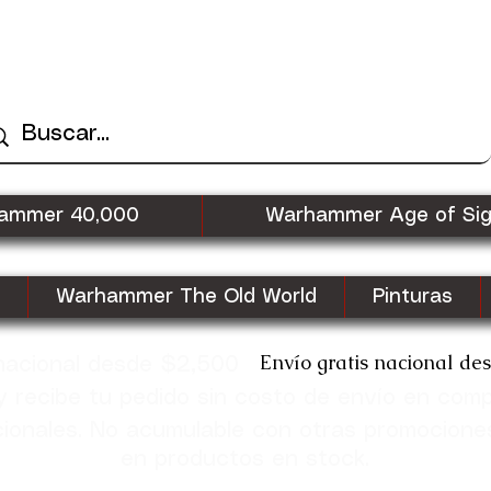
ammer 40,000
Warhammer Age of Si
Warhammer The Old World
Pinturas
Envío gratis nacional de
 nacional desde $2,500
recibe tu pedido sin costo de envío en com
cionales. No acumulable con otras promocione
en productos en stock.