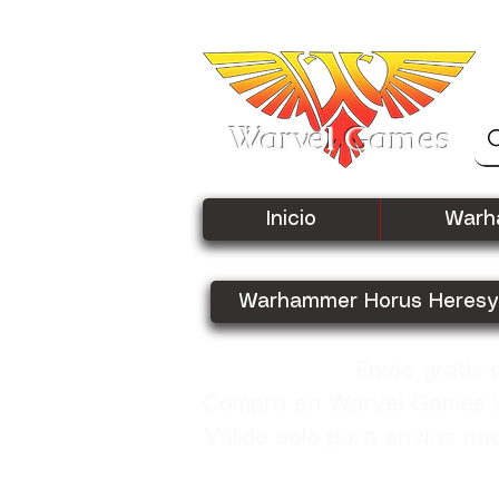
Warvel Games
Inicio
Warh
Warhammer Horus Heresy
Envío gratis
Compra en Warvel Games y 
Válido solo para envíos na