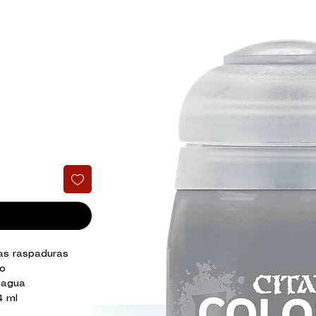
las raspaduras
lo
 agua
4 ml