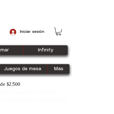
Iniciar sesión
gmar
Infinity
Juegos de mesa
Más
sde $2,500
pras mayores a $2,500
Shop Now
s o descuentos. Aplica solo