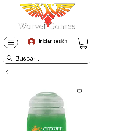
Warvel Games
Iniciar sesión