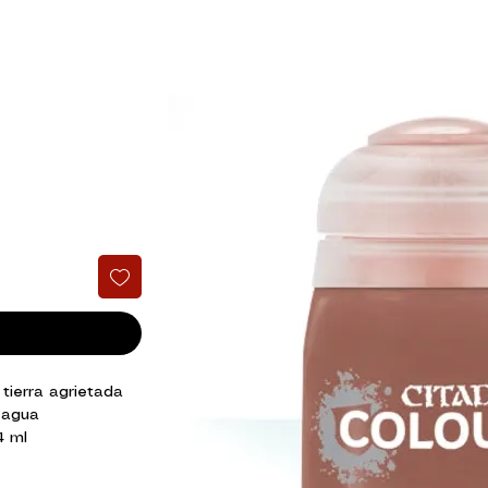
tierra agrietada
 agua
4 ml