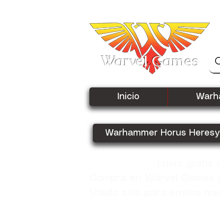
Warvel Games
Inicio
Warh
Warhammer Horus Heresy
Envío gratis
Compra en Warvel Games y 
Válido solo para envíos na