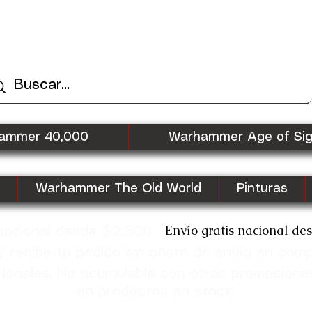
ammer 40,000
Warhammer Age of Si
Warhammer The Old World
Pinturas
Envío gratis nacional de
 nacional desde $2,500
recibe tu pedido sin costo de envío en com
cionales. No acumulable con otras promocione
en productos en stock.