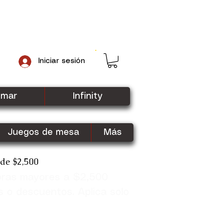
Iniciar sesión
gmar
Infinity
Juegos de mesa
Más
sde $2,500
pras mayores a $2,500
Shop Now
s o descuentos. Aplica solo