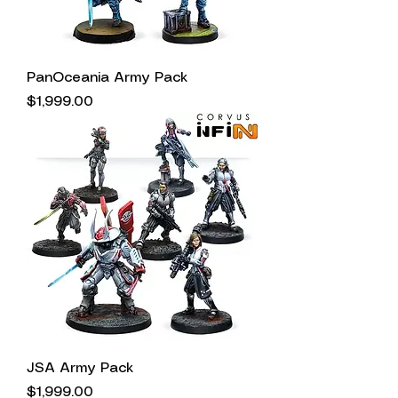
PanOceania Army Pack
Precio
$1,999.00
JSA Army Pack
Precio
$1,999.00