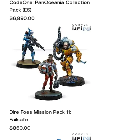
CodeOne: PanOceania Collection
Pack (ES)
Precio
$6,890.00
Dire Foes Mission Pack 11:
Failsafe
Precio
$860.00