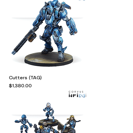
Cutters (TAG)
Precio
$1,380.00