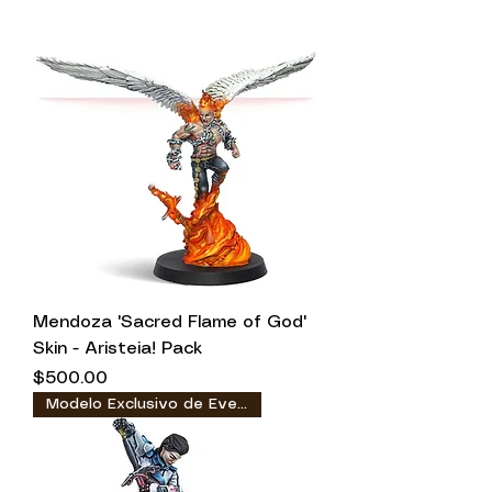
Mendoza 'Sacred Flame of God'
Skin - Aristeia! Pack
Precio
$500.00
Modelo Exclusivo de Evento