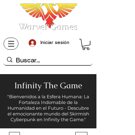
Warvel Games
Iniciar sesión
Infinity The Game
"Bienvenidos a la Esfera Humana: La
Fortaleza Indomable de la
Humanidad en el Futuro - Descubre
el emocionante mundo del Skirmish
Cyberpunk en Infinity the Game."