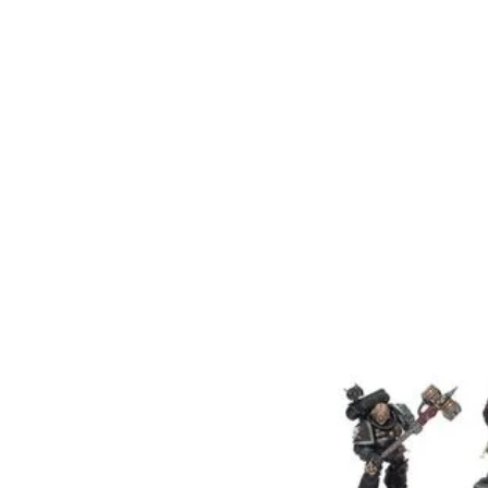
El metal utilizado es lib
Este producto no es un juguet
para ser usado por personas d
Las miniaturas incluidas en 
proveen sin pintar y sin
Los componentes reales pued
mostrados.
Producto creado por Co