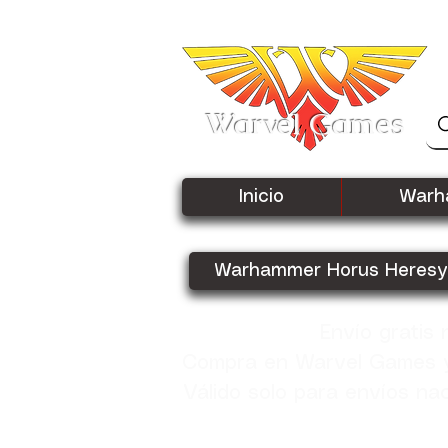
Warvel Games
Inicio
Warh
Warhammer Horus Heresy
Envío gratis
Compra en Warvel Games y 
Válido solo para envíos na