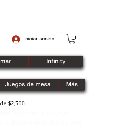
Iniciar sesión
gmar
Infinity
Juegos de mesa
Más
sde $2,500
pras mayores a $2,500
Shop Now
s o descuentos. Aplica solo