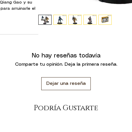
 Qiang Gao y su
ara arruinarle el
a Capitana Indigo
Combi Breaker, el
ora y un piloto de
liar tu colección
opciones para tu
No hay reseñas todavía
dad con estos dos
al para utilizar en
Comparte tu opinión. Deja la primera reseña.
nes.
s Mission Pack 11:
Dejar una reseña
ene
er Combi Rifle)
chine Gun)
Podría Gustarte
 Cargo.
to están hechas de