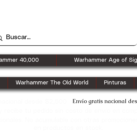
ammer 40,000
Warhammer Age of Si
Warhammer The Old World
Pinturas
Envío gratis nacional de
 nacional desde $2,500
recibe tu pedido sin costo de envío en com
cionales. No acumulable con otras promocione
en productos en stock.