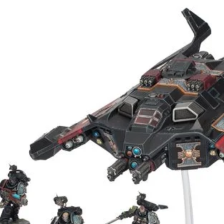
re de plomo
e. No está pensado
e 14 años o menos.
este producto se
 ensamblar.
en variar de los
rvus Belli