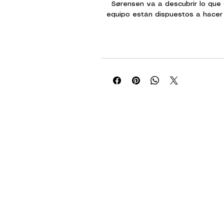
Sørensen va a descubrir lo que
equipo están dispuestos a hacer p
día.
Esta caja incluye 3 miniaturas: L
Spec-Ops Uma Sørensen con Fusil 
Capitan Qiang Gāo con Ametrallad
Liberty Cargo.
Con esta caja no sólo podrás amp
de Infinity, conseguirás nuevas 
ejército dotándolos de personali
héroes y obtendrás una figura neutr
escenarios y misio
¿Qué obtienes al comprar Dire Foe
Failsafe?
Una caja que conti
1x UMA SØRENSEN FTO (Break
1x QIANG GĀO (Heavy Ma
1x Piloto de Liberty
Material
Las miniaturas de este produc
metal.