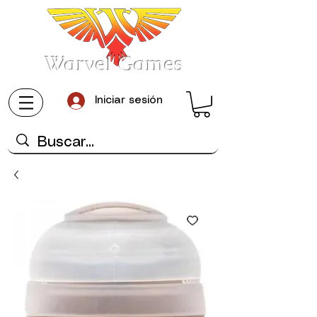
Warvel Games
Iniciar sesión