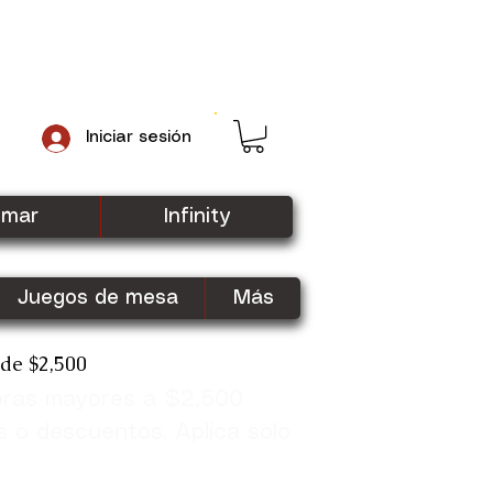
Iniciar sesión
gmar
Infinity
Juegos de mesa
Más
sde $2,500
pras mayores a $2,500
Shop Now
s o descuentos. Aplica solo