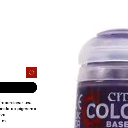
roporcionar una
enido de pigmento.
ave
2 ml