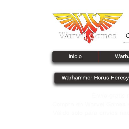
Warvel Games
Inicio
Warh
Warhammer Horus Heresy
Envío gratis
Compra en Warvel Games y 
Válido solo para envíos na