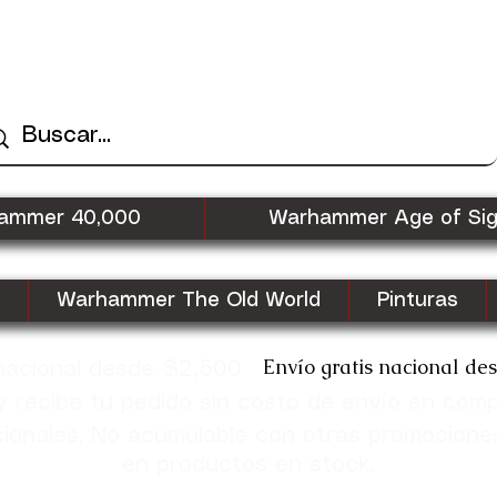
ammer 40,000
Warhammer Age of Si
Warhammer The Old World
Pinturas
Envío gratis nacional de
 nacional desde $2,500
recibe tu pedido sin costo de envío en com
cionales. No acumulable con otras promocione
en productos en stock.