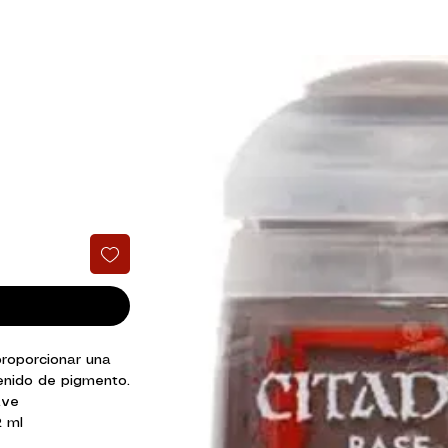
roporcionar una
enido de pigmento.
ave
2 ml