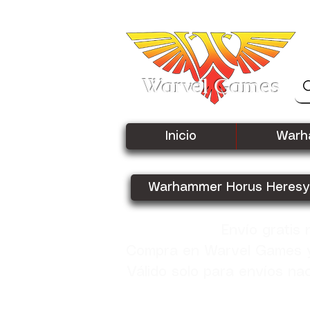
Warvel Games
Inicio
Warh
Warhammer Horus Heresy
Envío gratis
Compra en Warvel Games y 
Válido solo para envíos na