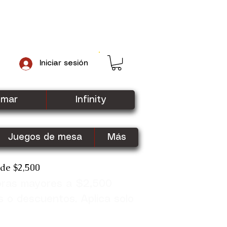
Iniciar sesión
gmar
Infinity
Juegos de mesa
Más
sde $2,500
pras mayores a $2,500
Shop Now
s o descuentos. Aplica solo