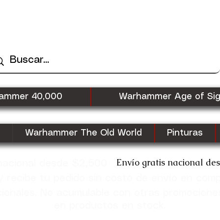
ammer 40,000
Warhammer Age of Si
Warhammer The Old World
Pinturas
Envío gratis nacional de
 nacional desde $2,500
recibe tu pedido sin costo de envío en com
cionales. No acumulable con otras promocione
en productos en stock.