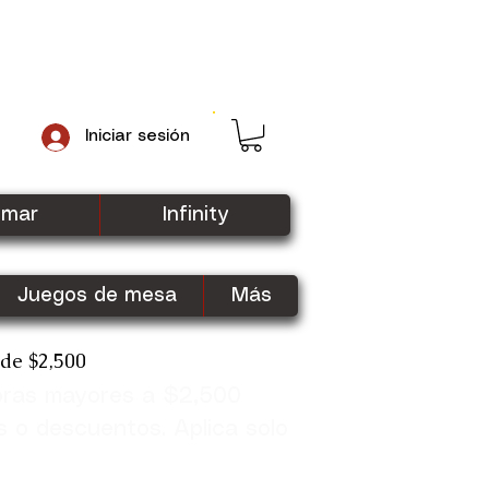
Iniciar sesión
gmar
Infinity
Juegos de mesa
Más
sde $2,500
pras mayores a $2,500
Shop Now
s o descuentos. Aplica solo