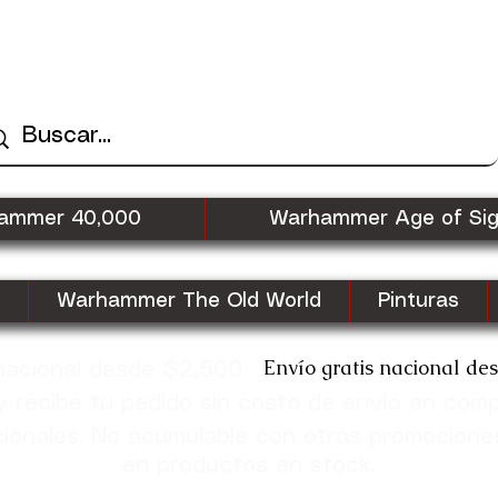
ammer 40,000
Warhammer Age of Si
Warhammer The Old World
Pinturas
Envío gratis nacional de
 nacional desde $2,500
recibe tu pedido sin costo de envío en com
cionales. No acumulable con otras promocione
en productos en stock.