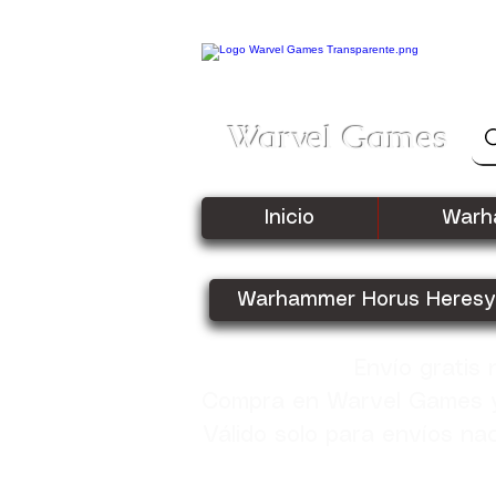
Warvel Games
Inicio
Warh
Warhammer Horus Heresy
Envío gratis
Compra en Warvel Games y 
Válido solo para envíos na