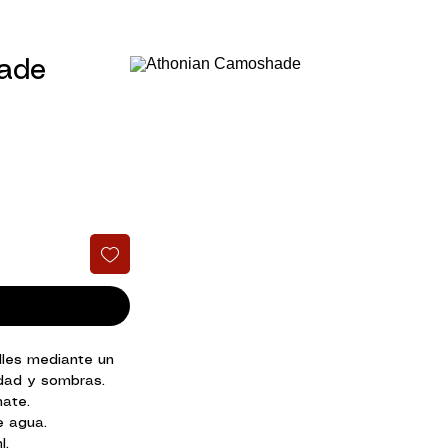
ade
lles mediante un
idad y sombras.
ate.
e agua.
l.