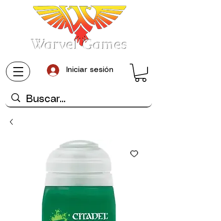
Warvel Games
Iniciar sesión