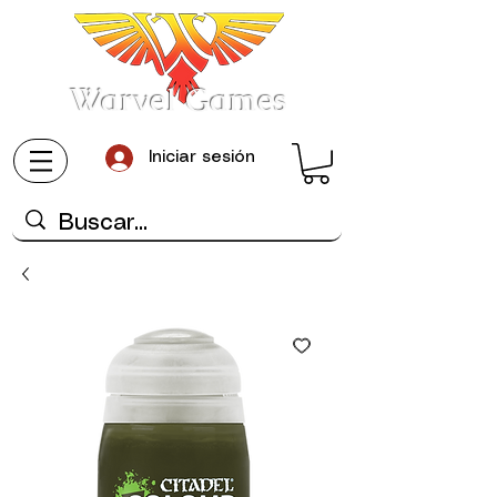
Warvel Games
Iniciar sesión