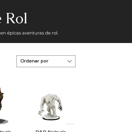
 Rol
n épicas aventuras de rol.
Ordenar por