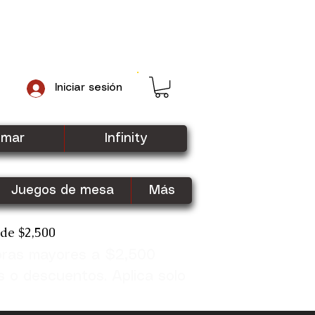
Iniciar sesión
gmar
Infinity
Juegos de mesa
Más
sde $2,500
pras mayores a $2,500
Shop Now
s o descuentos. Aplica solo