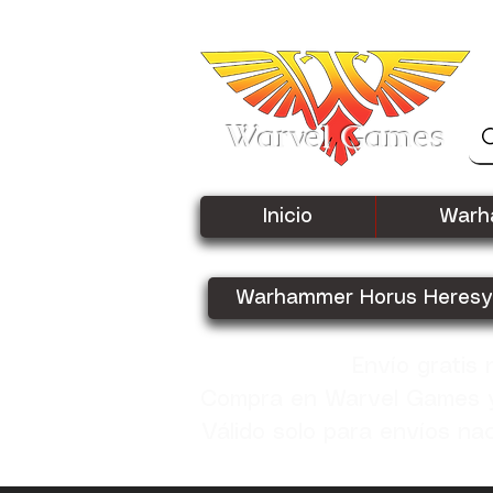
Warvel Games
Inicio
Warh
Warhammer Horus Heresy
Envío gratis
Compra en Warvel Games y 
Válido solo para envíos na