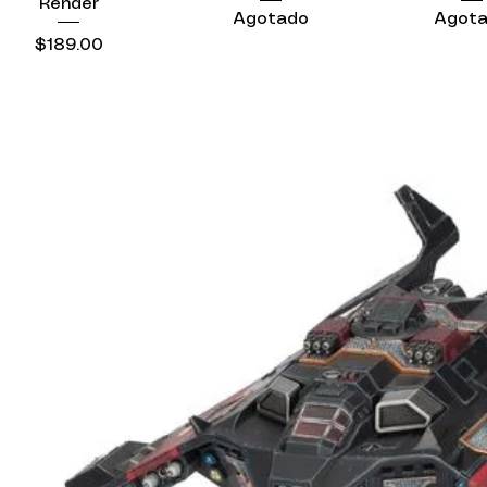
Render
Agotado
Agot
Precio
$189.00