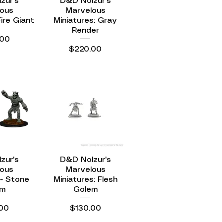
zur's
ápida
D&D Nolzur's
Vista rápida
ous
Marvelous
Fire Giant
Miniatures: Gray
Render
.00
Precio
$220.00
zur's
ápida
D&D Nolzur's
Vista rápida
ous
Marvelous
 - Stone
Miniatures: Flesh
em
Golem
o
Precio
00
$130.00