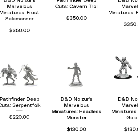
D&D Nolzur's
Vista rápida
Pathfinder Deep
Vista rápida
D&D Nol
Vista r
Marvelous
Cuts: Cavern Troll
Marvel
Miniatures: Frost
Miniatures: 
Precio
$350.00
Salamander
Precio
$350
Precio
$350.00
Pathfinder Deep
Vista rápida
D&D Nolzur's
Vista rápida
D&D Nol
Vista r
Cuts: Serpentfolk
Marvelous
Marvel
Miniatures: Headless
Miniatures
Precio
$220.00
Monster
Gol
Precio
Preci
$130.00
$130.