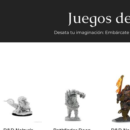
Juegos de
Desata tu imaginación: Embárcate e