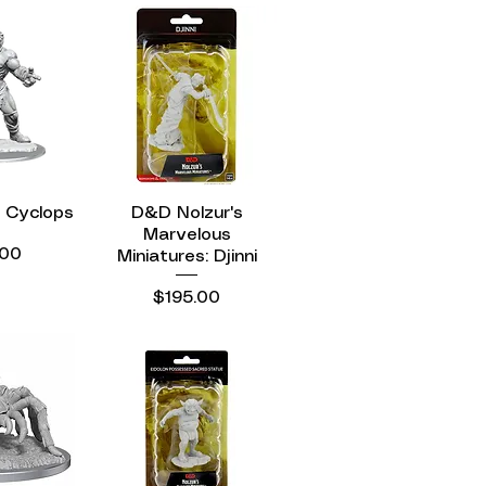
 Cyclops
ápida
D&D Nolzur's
Vista rápida
Marvelous
.00
Miniatures: Djinni
Precio
$195.00