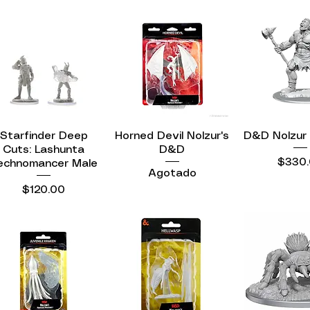
Starfinder Deep
Vista rápida
Horned Devil Nolzur's
Vista rápida
D&D Nolzur
Vista r
Cuts: Lashunta
D&D
Precio
$330
echnomancer Male
Agotado
Precio
$120.00