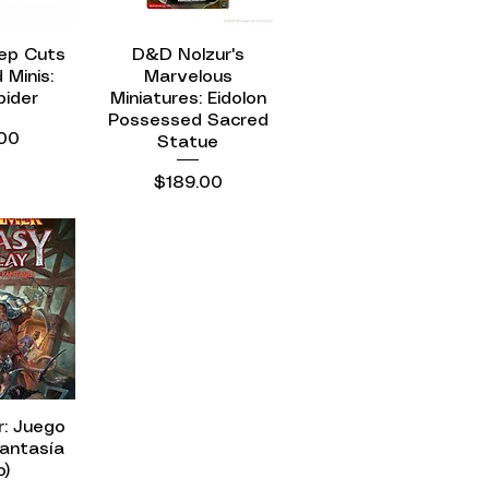
ep Cuts
ápida
D&D Nolzur's
Vista rápida
 Minis:
Marvelous
pider
Miniatures: Eidolon
Possessed Sacred
o
00
Statue
Precio
$189.00
: Juego
ápida
Fantasía
o)