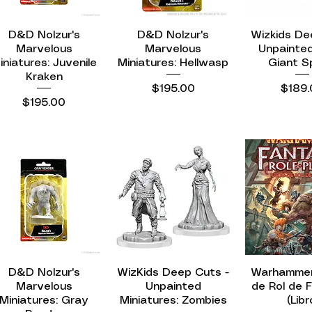
D&D Nolzur's
Vista rápida
D&D Nolzur's
Vista rápida
Wizkids De
Vista r
Marvelous
Marvelous
Unpainted
iniatures: Juvenile
Miniatures: Hellwasp
Giant S
Kraken
Precio
Preci
$195.00
$189.
Precio
$195.00
D&D Nolzur's
Vista rápida
WizKids Deep Cuts -
Vista rápida
Warhammer
Vista r
Marvelous
Unpainted
de Rol de 
Miniatures: Gray
Miniatures: Zombies
(Libr