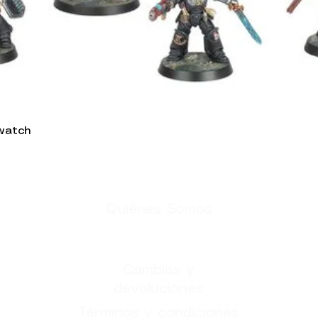
watch
Vista rápida
Quiénes Somos
étaro
Ú
Politica de Envíos
games
Cambios y
devoluciones
Términos y condiciones