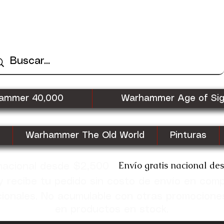
ammer 40,000
Warhammer Age of Si
Warhammer The Old World
Pinturas
Envío gratis nacional de
 nacional desde $2,500
recibe tu pedido sin costo de envío en com
cionales. No acumulable con otras promocione
en productos en stock.