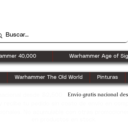
ammer 40,000
Warhammer Age of Si
Warhammer The Old World
Pinturas
Envío gratis nacional de
 nacional desde $2,500
recibe tu pedido sin costo de envío en com
cionales. No acumulable con otras promocione
en productos en stock.