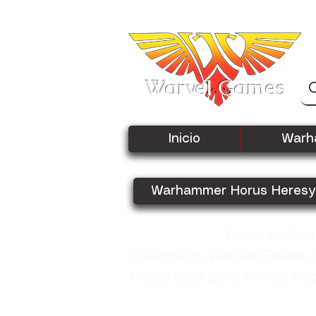
Warvel Games
Inicio
Warh
Warhammer Horus Heresy
Envío gratis
Compra en Warvel Games y 
Válido solo para envíos na