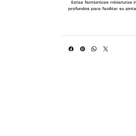
Estas fantásticas miniaturas i
profundos para facilitar su pint
presenta estas miniaturas de form
para que los clientes sepan exac
comprando.
Características princ
Incluye personajes, monstruos
universo de Dungeons 
Requiere poco o ningú
Imprimado y listo par
Algunas miniaturas incluyen pi
Este es un paquete de mo
unidad.