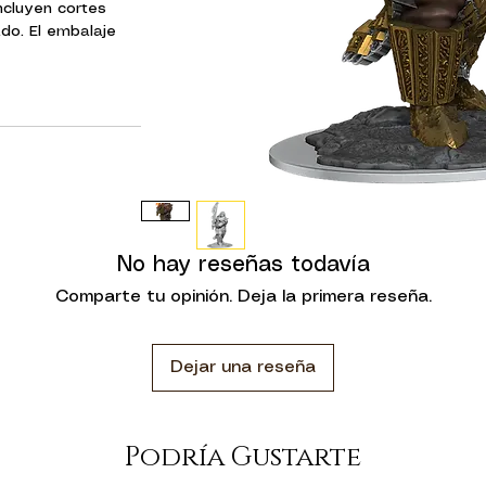
ncluyen cortes
ado. El embalaje
a clara y visible,
tamente qué están
ipales:
 y escenarios del
& Dragons.
n montaje
a pintar
ezas translúcidas.
No hay reseñas todavía
Comparte tu opinión. Deja la primera reseña.
nstruos de 1
Dejar una reseña
Podría Gustarte