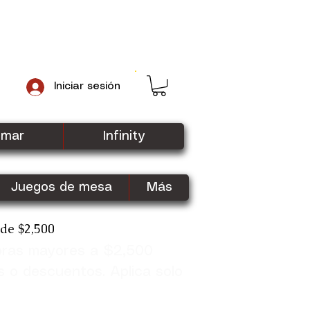
Iniciar sesión
gmar
Infinity
Juegos de mesa
Más
sde $2,500
pras mayores a $2,500
Shop Now
s o descuentos. Aplica solo