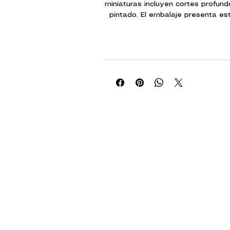
miniaturas incluyen cortes profundo
pintado. El embalaje presenta es
forma clara y visible, para que l
exactamente qué están c
Características princi
Incluye personajes, monstruos
universo de Dungeons 
Requiere poco o ningú
Imprimado y listo par
Algunas miniaturas incluyen pi
Este es un paquete de monstruos
incluye 1 miniatura de St