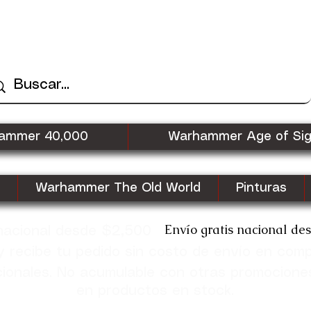
ammer 40,000
Warhammer Age of Si
Warhammer The Old World
Pinturas
Envío gratis nacional de
 nacional desde $2,500
recibe tu pedido sin costo de envío en com
cionales. No acumulable con otras promocione
en productos en stock.