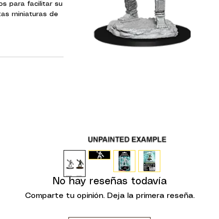
s para facilitar su
tas miniaturas de
os clientes sepan
omprando.
pales:
 y escenarios del
& Dragons.
n montaje
a pintar
ezas translúcidas.
 de 1 unidad que
one Golem.
No hay reseñas todavía
Comparte tu opinión. Deja la primera reseña.