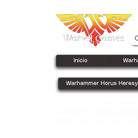
Warvel Games
Inicio
Warh
Warhammer Horus Heresy
Envío gratis
Compra en Warvel Games y 
Válido solo para envíos na