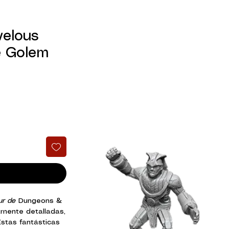
velous
e Golem
ur de
Dungeons &
mente detalladas,
Estas fantásticas