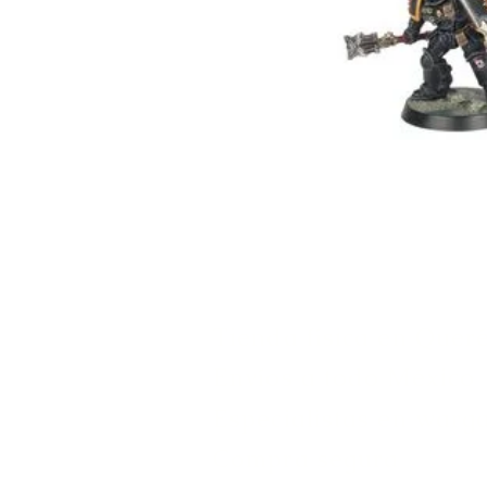
Tienda física en Quer
Envíos a todo México
Especialistas en war
Compra segura