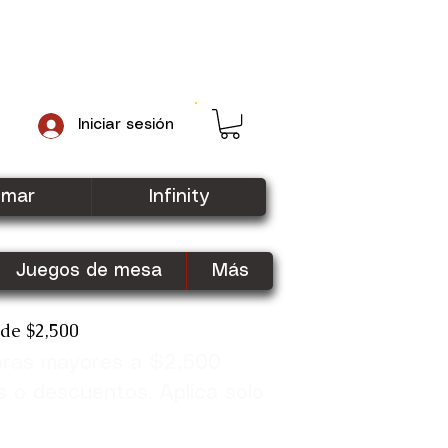
Iniciar sesión
gmar
Infinity
Juegos de mesa
Más
sde $2,500
pras mayores a $2,500
Shop Now
s o descuentos. Aplica solo