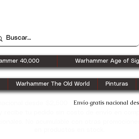
ammer 40,000
Warhammer Age of Si
Warhammer The Old World
Pinturas
Envío gratis nacional de
 nacional desde $2,500
recibe tu pedido sin costo de envío en com
cionales. No acumulable con otras promocione
en productos en stock.