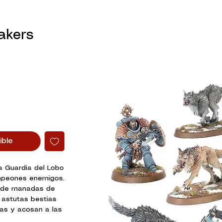
akers
ible
a Guardia del Lobo
mpeones enemigos.
a de manadas de
 astutas bestias
as y acosan a las
ue permite a estos