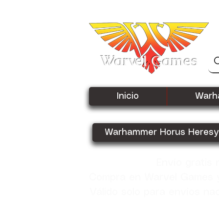
Warvel Games
Inicio
Warh
Warhammer Horus Heresy
Envío gratis
Compra en Warvel Games y 
Válido solo para envíos na