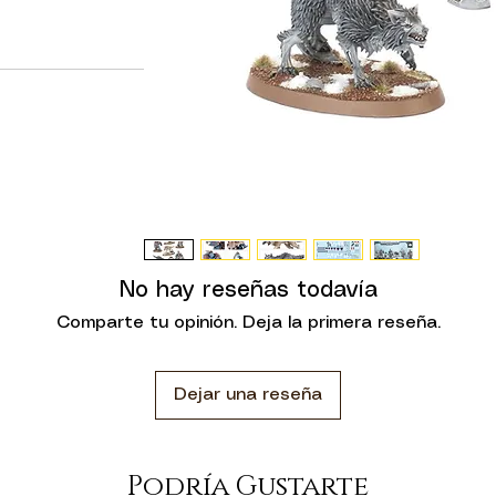
del Padre de todas
 plástico puedes
uardia del Lobo y
jércitos de Lobos
. Estos veteranos
 con los objetivos
esconderse de los
manada. Cada
on dos armas de
arma de energía
No hay reseñas todavía
a. El kit incluye
e las que elegir,
Comparte tu opinión. Deja la primera reseña.
s, para que puedas
 miniaturas.
Dejar una reseña
ástico, 3 peanas
peanas ovaladas
a hoja con 419
Podría Gustarte
idad de los Lobos