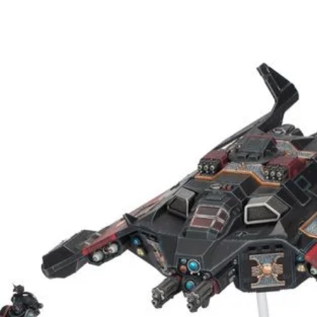
us miniaturas.
 montar ni pintar.
 para plástico
l Colour.