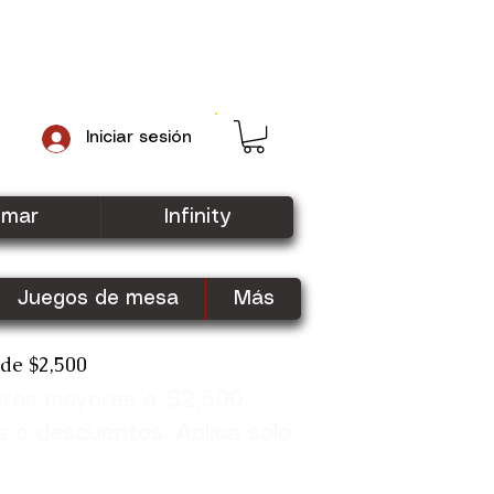
Iniciar sesión
gmar
Infinity
Juegos de mesa
Más
sde $2,500
pras mayores a $2,500
Shop Now
s o descuentos. Aplica solo