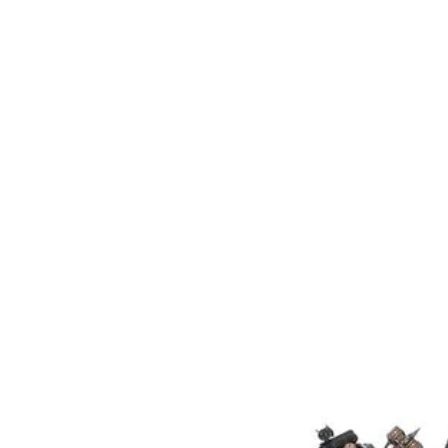
Espaciales para que decores t
Las miniaturas se proporcionan sin
Recomendamos usar pegamento
Citadel y pinturas Citade