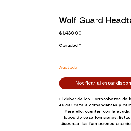
Wolf Guard Headt
Precio
$1,430.00
Cantidad
*
Agotado
Notificar al estar dispon
El deber de los Cortacabezas de l
es dar caza a comandantes y ca
Para ello, cuentan con la ayud
lobos de caza fenrisianos. Estas
dispersan las formaciones enemig
presas de los Cortacabezas, lo q