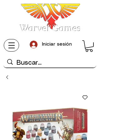
Warvel Games
Iniciar sesión