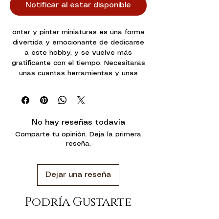
Notificar al estar disponible
ontar y pintar miniaturas es una forma
divertida y emocionante de dedicarse
a este hobby, y se vuelve más
gratificante con el tiempo. Necesitarás
unas cuantas herramientas y unas
cuantas pinturas para empezar, y esta
caja incluye los elementos básicos que
formarán el núcleo de tu caja de
herramientas para el hobby.
No hay reseñas todavía
Comparte tu opinión. Deja la primera
Este set contiene unas cómodas
reseña.
tenacillas para sacar tus miniaturas de
la matriz, una herramienta de limpieza
de líneas de molde para ayudar a
Dejar una reseña
prepararlos para la pintura y un pincel
Starter del tamaño justo para pintar lo
más básico.
Podría Gustarte
En el interior encontrarás 13 pinturas en