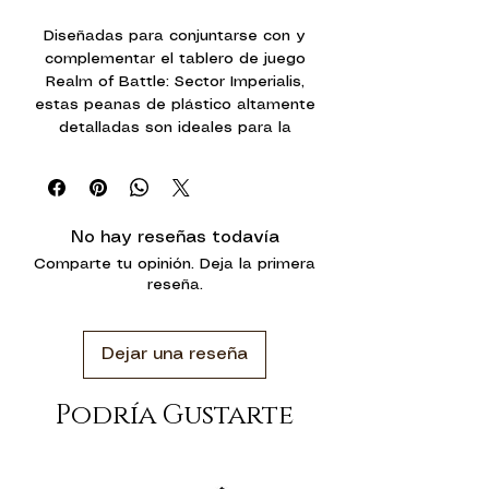
Diseñadas para conjuntarse con y
complementar el tablero de juego
Realm of Battle: Sector Imperialis,
estas peanas de plástico altamente
detalladas son ideales para la
infantería de tu colección de
Warhammer 40,000. Recibirás 60
peanas redondas de 32mm,
moldeadas para ayudarte a dar
No hay reseñas todavía
temática a tus ejércitos del Sector
Comparte tu opinión. Deja la primera
Imperialis.
reseña.
Dejar una reseña
Podría Gustarte