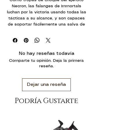
Necron, las falanges de Immortals
luchan por la victoria usando todas las
tácticas a su alcance, y son capaces
de soportar fácilemente una salva de
fuego de bólter pesado.
Los Necron Immortals poseen la clásica
cara de esqueleto metálico tan
No hay reseñas todavía
espeluznante y típica de su raza. Sus
Comparte tu opinión. Deja la primera
largas extremidades tienen pernos en
reseña.
las articulaciones, su cuerpo tiene un
aspecto encorvado y su cabeza y
hombros van protegidos por un collarín
Dejar una reseña
blindado. Lucen sutiles iconos Necrons
en el esternón. Puedes equipar a tus
Immortals con los devastadores
Podría Gustarte
blásteres gauss o con carabinas tesla.
Esta caja de miniaturas
multicomponente de plástico contiene
80 piezas, dos hojas de calcomanías