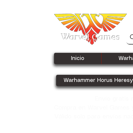
Warvel Games
Inicio
Warh
Warhammer Horus Heresy
Envío gratis
Compra en Warvel Games y 
Válido solo para envíos na