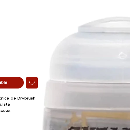
d
ible
nica de Drybrush
lista
 agua