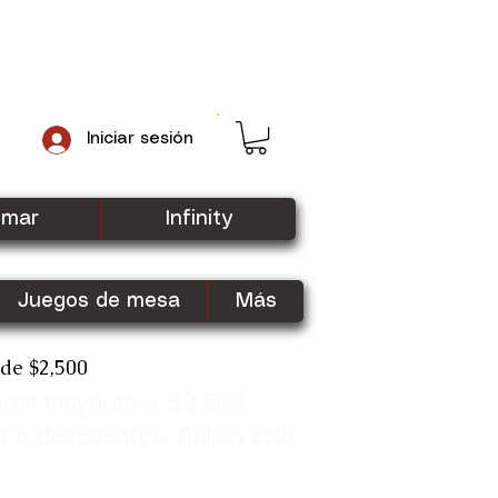
Iniciar sesión
gmar
Infinity
Juegos de mesa
Más
sde $2,500
pras mayores a $2,500
Shop Now
s o descuentos. Aplica solo