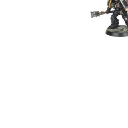
Tienda física en Quer
Envíos a todo México
Especialistas en war
Compra segura