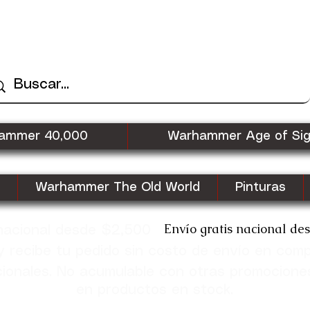
ammer 40,000
Warhammer Age of Si
Warhammer The Old World
Pinturas
Envío gratis nacional de
 nacional desde $2,500
recibe tu pedido sin costo de envío en com
cionales. No acumulable con otras promocione
en productos en stock.