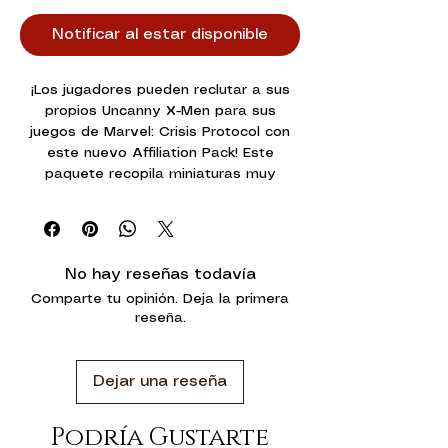
Notificar al estar disponible
¡Los jugadores pueden reclutar a sus
propios Uncanny X-Men para sus
juegos de Marvel: Crisis Protocol con
este nuevo Affiliation Pack! Este
paquete recopila miniaturas muy
detalladas de X-Men Storm, Cyclops,
Beast y Wolverine en un paquete
conveniente. A estas miniaturas se
unen las tarjetas de estadísticas de
No hay reseñas todavía
estos personajes actualizadas con el
Comparte tu opinión. Deja la primera
diseño gráfico más reciente.
reseña.
Finalmente, este paquete también
contiene todas las cartas Team Tactic
que se encuentran originalmente en
Dejar una reseña
CP40 - Wolverine & Sabretooth y CP41
- Cyclops & Storm junto con la carta
Advanced R&D Team Tactic que se
Podría Gustarte
encuentra en CP43 - Mystique & Beast,