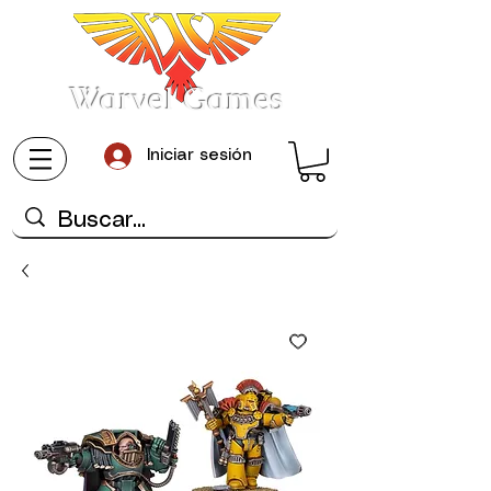
Warvel Games
Iniciar sesión