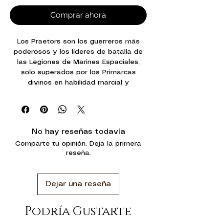
Comprar ahora
Los Praetors son los guerreros más
poderosos y los líderes de batalla de
las Legiones de Marines Espaciales,
solo superados por los Primarcas
divinos en habilidad marcial y
capacidad general. Los que eligen
marchar a la guerra vestidos con la
armadura Terminator Cataphractii
valoran mucho su resistencia mejorada,
No hay reseñas todavía
que puede resistir estoicamente
Comparte tu opinión. Deja la primera
incluso el fuego más intenso. Estos
reseña.
imponentes señores de la guerra se
adentran en los combates más
intensos y conducen a sus guerreros a
Dejar una reseña
la victoria en cientos de campos de
batalla.
Podría Gustarte
La Orden de los Chaplains, establecida