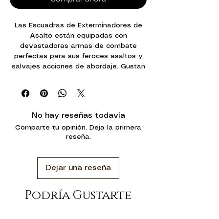
Las Escuadras de Exterminadores de
Asalto están equipadas con
devastadoras armas de combate
perfectas para sus feroces asaltos y
salvajes acciones de abordaje. Gustan
de cargar contra los guerreros más
formidables del enemigo,
despedazándolos con sus garras
relámpago o aplastándoles el cráneo
No hay reseñas todavía
con sus martillos de trueno.
Comparte tu opinión. Deja la primera
reseña.
Con este kit multicomponente de
plástico puedes montar cinco
Exterminadores de Asalto y su baliza
Dejar una reseña
de teleportación para tus ejércitos de
Marines Espaciales de Warhammer
40,000. Ataviados con las mejores
Podría Gustarte
armaduras, son casi inmunes al fuego
de las armas más pequeñas, y por su