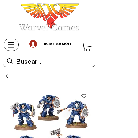
Warvel Games
Iniciar sesión