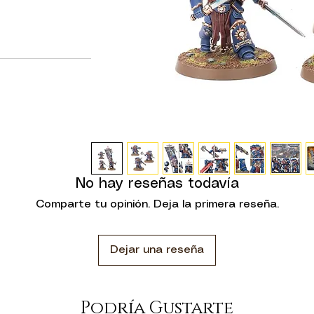
ción en batalla,
ara cumplir con su
 plástico puedes
or Victrix,
arines Espaciales
nes de Warhammer
os y resistentes
 líderes estén a
umentando a la vez
 kit altamente
No hay reseñas todavía
mbreras, carabinas
energía y seis
Comparte tu opinión. Deja la primera reseña.
bles. Uno puede
tulo con armas de
omo Anciano del
Dejar una reseña
 artesanal y el
 Macragge.
Podría Gustarte
stico y 3 peanas