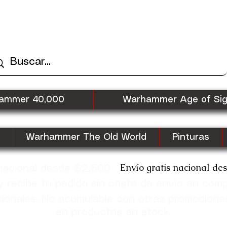
ammer 40,000
Warhammer Age of Si
Warhammer The Old World
Pinturas
Envío gratis nacional de
 nacional desde $2,500
recibe tu pedido sin costo de envío en com
cionales. No acumulable con otras promocione
en productos en stock.