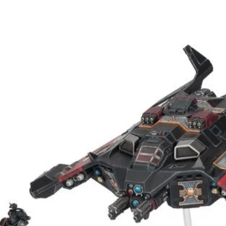
s miniaturas se
ar. Recomendamos
tadel y pinturas