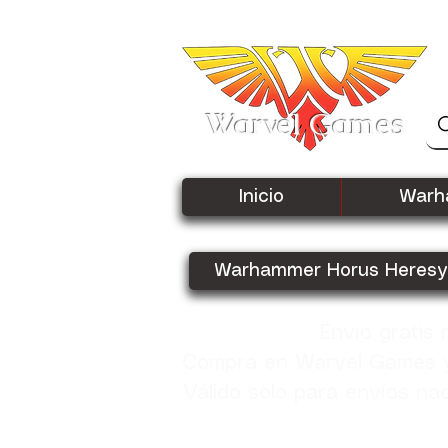
Warvel Games
Inicio
Warh
Warhammer Horus Heresy
Envío gratis
Compra en Warvel Games y 
Válido solo para envíos na