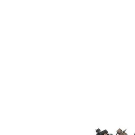
redondas Citadel de 40 mm. La
proporcionan sin montar ni pint
usar pegamento para plástico Ci
Citadel Colour.