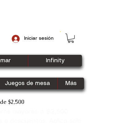
Iniciar sesión
gmar
Infinity
Juegos de mesa
Más
sde $2,500
pras mayores a $2,500
Shop Now
s o descuentos. Aplica solo