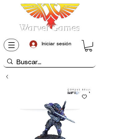
Warvel Games
Iniciar sesión