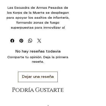
Las Escuadra de Armas Pesadas de
los Korps de la Muerte se despliegan
para apoyar los asaltos de infantería,
formando zonas de fuego
superpuestas para inmovilizar al
enemigo y facilitar el avance de las
oleadas de infantería. Los
coordinadores de fuego se aseguran
de que los artilleros bajo su mando
No hay reseñas todavía
mantengan una cadencia de fuego
Comparte tu opinión. Deja la primera
insuperable.
reseña.
Con este kit multicomponente de
plástico puedes montar una Escuadra
Dejar una reseña
de Armas Pesadas de Krieg
compuesta por tres Artilleros de
Armas Pesadas y un Coordinador de
Podría Gustarte
Fuego para reforzar tus ejércitos del
Astra Militarum en partidas de
Warhammer 40,000. Cuentan con una