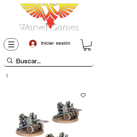
Warvel Games
Iniciar sesión