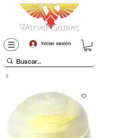
Warvel Games
Iniciar sesión