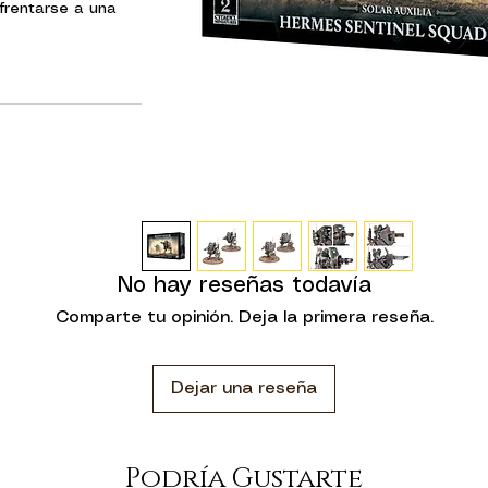
frentarse a una
que los Veletaris
agresivos asaltos
bles flancos del
 plástico podrás
inels o Hermes
odes de combate de
ght Sentinel está
d armour, y puede
 grenade launcher.
tán pilotados por
No hay reseñas todavía
inforced armour, y
Comparte tu opinión. Deja la primera reseña.
les en las patas y
os con un heavy
liver.
Dejar una reseña
abezas que pueden
, y las patas de
se también en
Podría Gustarte