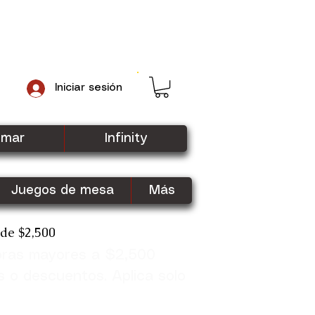
Iniciar sesión
gmar
Infinity
Juegos de mesa
Más
sde $2,500
pras mayores a $2,500
Shop Now
s o descuentos. Aplica solo