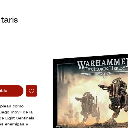
taris
ible
mplean como
uego móvil de la
de Light Sentinels
es enemigas y