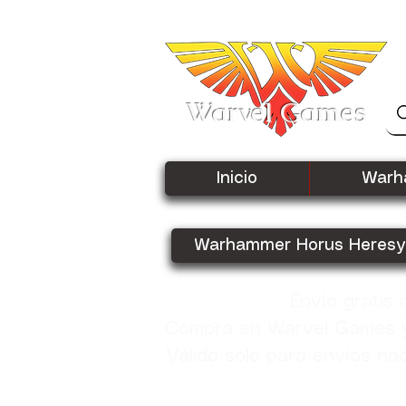
Warvel Games
Inicio
Warh
Warhammer Horus Heresy
Envío gratis
Compra en Warvel Games y 
Válido solo para envíos na