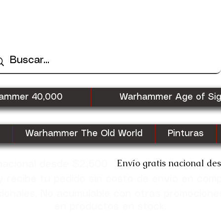
ammer 40,000
Warhammer Age of Si
Warhammer The Old World
Pinturas
Envío gratis nacional de
 nacional desde $2,500
recibe tu pedido sin costo de envío en com
cionales. No acumulable con otras promocione
en productos en stock.