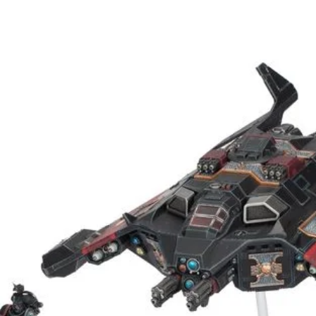
dir variedad y
cionado atrevido
 para poder jugar
 articulaciones.
s de plástico, 2
mm y una hoja con
 la Solar Auxilia.
ntar y sin montar;
 para plástico
l Colour.