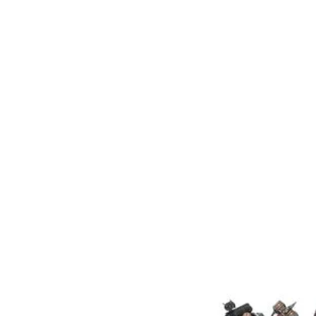
diferentes posiciones para aña
carácter a tus escuadras. Un afi
puede incluso retirar las clavijas
con las posiciones de todas las
Este kit contiene 110 componente
peanas redondas Citadel de 60 
180 calcomanías para vehículos de
Estas miniaturas se venden sin pi
recomendamos usar pegamento
Citadel y pinturas Citade