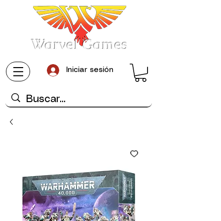
Warvel Games
Iniciar sesión