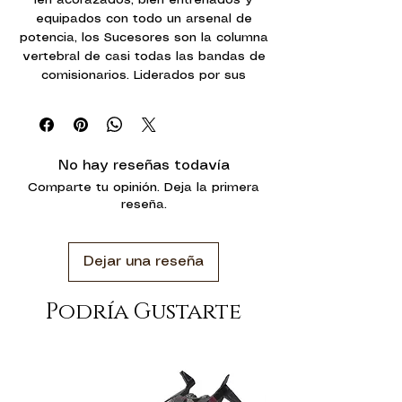
equipados con todo un arsenal de
potencia, los Sucesores son la columna
vertebral de casi todas las bandas de
comisionarios. Liderados por sus
Theyns, estos aguerridos combatientes
desatan lluvias de fuego e ignoran la
respuesta del enemigo antes de
abalanzarse para aplastarlo de una
No hay reseñas todavía
vez por todas.
Comparte tu opinión. Deja la primera
reseña.
Con este kit multicomponente de
plástico puedes montar 10 Sucesores.
Son robustos soldados Votann
Dejar una reseña
encapsulados en una armadura del
vacío. Cada uno de ellos va equipado
con una pistola bólter modelo Autoch y
Podría Gustarte
granadas gravitatorias de conmoción,
a lo que puedes añadir un bólter
modelo Autoch o un bláster de iones a
tu elección. Este kit incluye todo un
variado arsenal de armas y equipo,