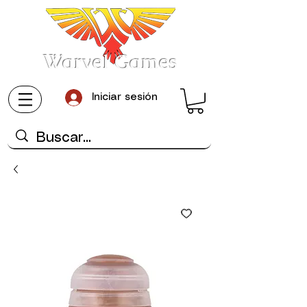
Warvel Games
Iniciar sesión