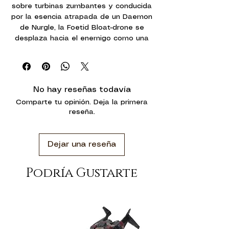
sobre turbinas zumbantes y conducida
por la esencia atrapada de un Daemon
de Nurgle, la Foetid Bloat-drone se
desplaza hacia el enemigo como una
mosca de la peste acorazada. Esta
horrenda máquina de guerra aporta
armas monstruosas al campo de
batalla para aniquilar a los enemigos
No hay reseñas todavía
de la Death Guard. Recubiertas de
Comparte tu opinión. Deja la primera
placas oxidadas de hierro y con
reseña.
cascos desbordantes de inmundicia,
las Foetid Bloat-drones pueden
aguantar feroces cantidades de daño
Dejar una reseña
y aun así seguir luchando. Están
diseñadas para flotar lentamente hacia
el enemigo, sobrepasando incluso el
Podría Gustarte
terreno más peligroso para
proporcionar fuego de cobertura.
Este kit de plástico multicomponente
contiene las piezas necesarias para