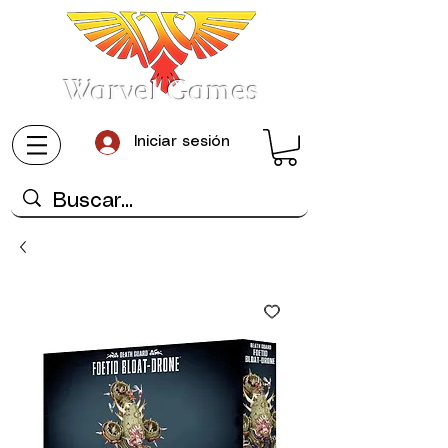
Warvel Games
Iniciar sesión