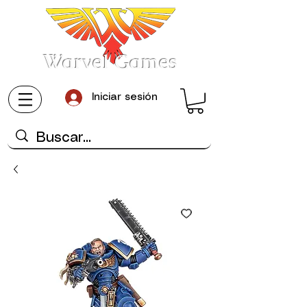
Warvel Games
Iniciar sesión