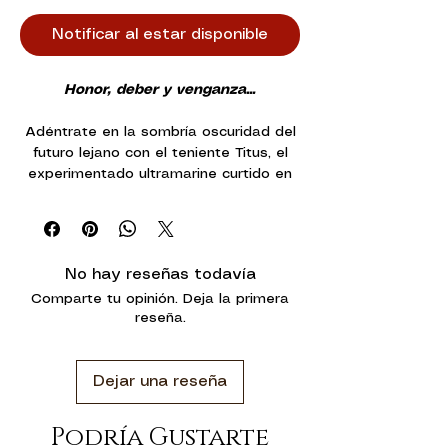
Notificar al estar disponible
Honor, deber y venganza...
Adéntrate en la sombría oscuridad del
futuro lejano con el teniente Titus, el
experimentado ultramarine curtido en
batallas que cobra vida en la serie de
videojuegos Warhammer 40,000:
Space Marine. El teniente Titus, que
ahora es una miniatura completamente
No hay reseñas todavía
realizada en el universo de mesa de
Comparte tu opinión. Deja la primera
Warhammer, lleva el peso de
reseña.
innumerables batallas y el legado del
Adeptus Astartes a tu colección o a tu
campo de batalla.
Dejar una reseña
Esta miniatura de plástico dinámica y
muy detallada captura la estatura
Podría Gustarte
heroica y la determinación