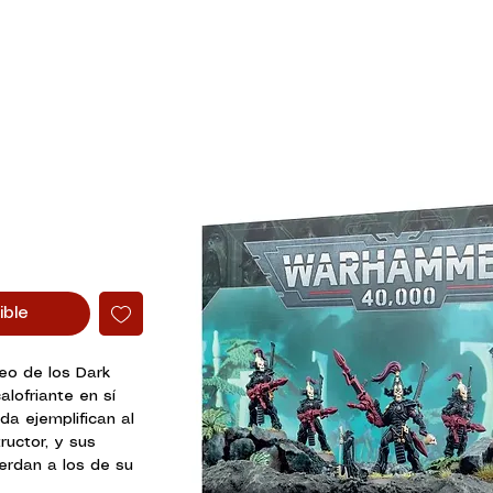
ible
eo de los Dark
lofriante en sí
a ejemplifican al
uctor, y sus
erdan a los de su
Reapers desatan