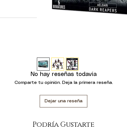
uego con sus
alcance, ya sea
an la infantería o
ante. Estas salvas
gracias no solo a
os, sino también a
, que los ancla
paran, lo que les
esde la seguridad
 unidad de Dark
No hay reseñas todavía
 segador, incluido
n un lanzamisiles
Comparte tu opinión. Deja la primera reseña.
zamisiles aeldari o
Exarca se puede
su mano izquierda
Dejar una reseña
eza diferentes,
iene la opción de
ambién se incluye
Podría Gustarte
enta un santuario