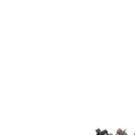
de los Dark Reaper
Esta caja consta de 82 piezas 
suministra con 5 peanas redonda
mm y 1 peana redonda Citad