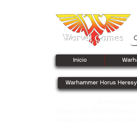
Warvel Games
Inicio
Warh
Warhammer Horus Heresy
Envío gratis
Compra en Warvel Games y 
Válido solo para envíos na