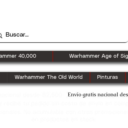
ammer 40,000
Warhammer Age of Si
Warhammer The Old World
Pinturas
Envío gratis nacional de
 nacional desde $2,500
recibe tu pedido sin costo de envío en com
cionales. No acumulable con otras promocione
en productos en stock.