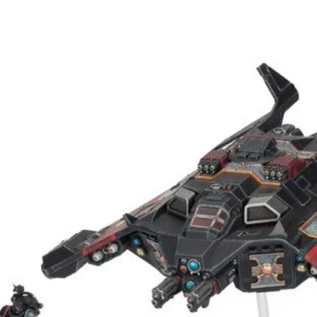
s.
de plástico y se
s Citadel de 28,5
el de 25 mm.