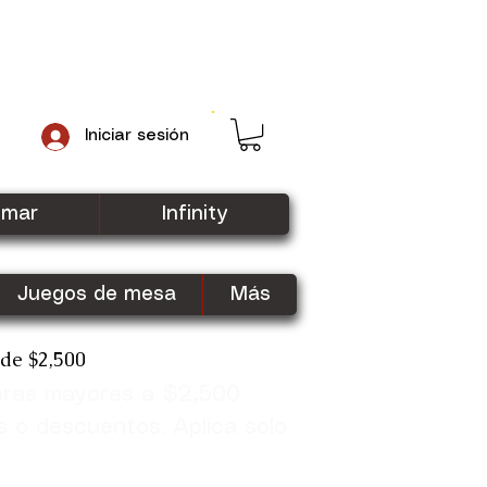
Iniciar sesión
gmar
Infinity
Juegos de mesa
Más
sde $2,500
pras mayores a $2,500
Shop Now
s o descuentos. Aplica solo