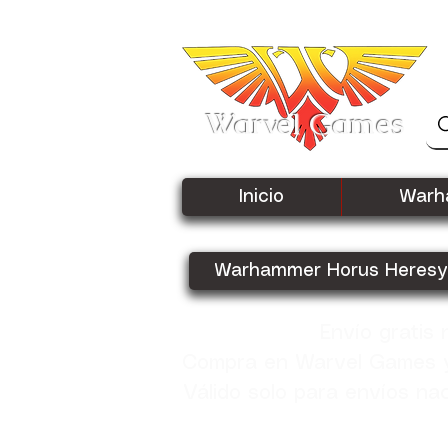
Warvel Games
Inicio
Warh
Warhammer Horus Heresy
Envío gratis
Compra en Warvel Games y 
Válido solo para envíos na