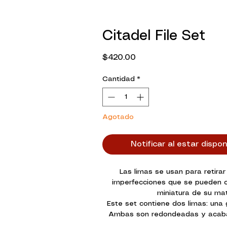
Citadel File Set
Precio
$420.00
Cantidad
*
Agotado
Notificar al estar dispon
Las limas se usan para retira
imperfecciones que se pueden cr
miniatura de su mat
Este set contiene dos limas: una 
Ambas son redondeadas y acaba
permitirte pulir tu miniatura ha