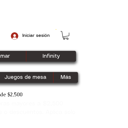
Iniciar sesión
gmar
Infinity
Juegos de mesa
Más
sde $2,500
pras mayores a $2,500
Shop Now
s o descuentos. Aplica solo