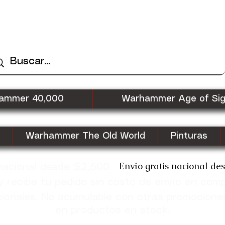
ammer 40,000
Warhammer Age of Si
Warhammer The Old World
Pinturas
Envío gratis nacional de
 nacional desde $2,500
recibe tu pedido sin costo de envío en com
cionales. No acumulable con otras promocione
en productos en stock.