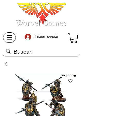
Warvel Games
Iniciar sesión