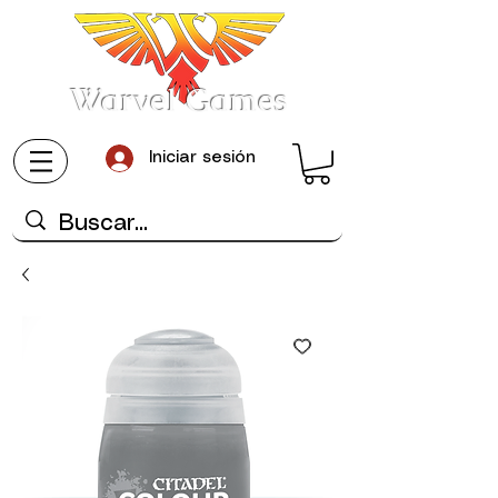
Warvel Games
Iniciar sesión