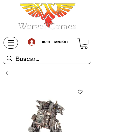
Warvel Games
Iniciar sesión