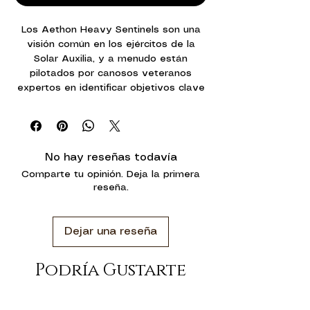
Los Aethon Heavy Sentinels son una
visión común en los ejércitos de la
Solar Auxilia, y a menudo están
pilotados por canosos veteranos
expertos en identificar objetivos clave
del enemigo. Estas robustas máquinas
pueden atravesar con facilidad
interiores de estaciones y ciudades en
ruinas, a menudo formando la espina
No hay reseñas todavía
dorsal alrededor de la cual se ha
Comparte tu opinión. Deja la primera
librado más de un exitoso asalto en
reseña.
espacios reducidos.
Con este kit multicomponente de
Dejar una reseña
plástico podrás montar un Aethon
Heavy Sentinel, un bipode blindado de
combate de la Solar Auxilia. El Sentinel
Podría Gustarte
viene con un arsenal de armas
pesadas, y puedes armarlo con uno de
seis cañones dorsales: un volkite