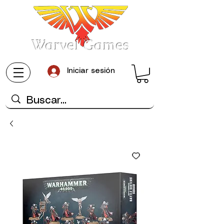
Warvel Games
Iniciar sesión