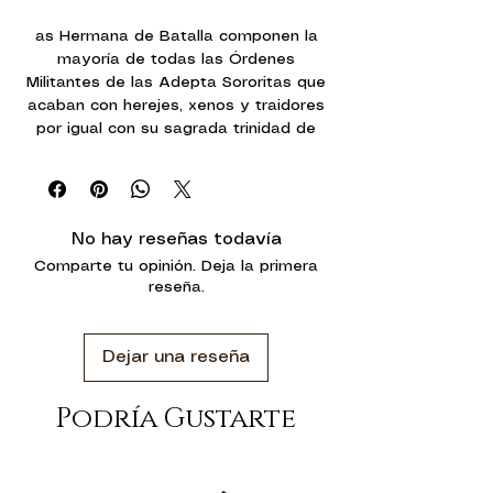
as Hermana de Batalla componen la
mayoría de todas las Órdenes
Militantes de las Adepta Sororitas que
acaban con herejes, xenos y traidores
por igual con su sagrada trinidad de
armas: bólter, fusión y lanzallamas.
Dondequiera que avancen por el
campo de batalla, la luz del Emperador
se extiende como un amanecer
No hay reseñas todavía
sagrado, manifestándose en forma de
Comparte tu opinión. Deja la primera
milagros que desvían ráfagas y
reseña.
proyectiles de un enemigo a quien en
ocasiones consume el fuego de la justa
venganza. Sus exultantes oraciones
Dejar una reseña
resuenan con mayor fuerza ante estas
impresionantes demostraciones de la
divinidad manifiesta del Emperador, y
Podría Gustarte
cada vez que presionan el gatillo
acaban con más abominaciones
indignas que osan enfrentarse al Señor