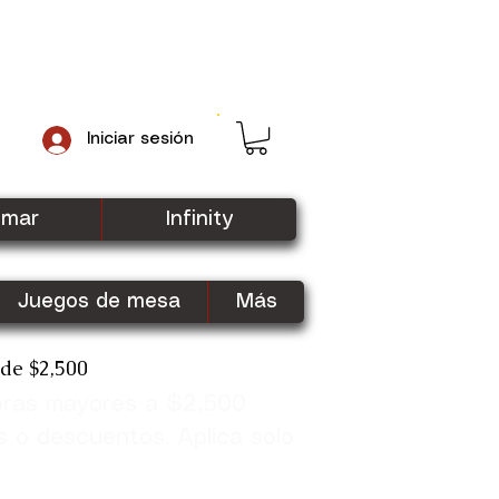
Iniciar sesión
gmar
Infinity
Juegos de mesa
Más
sde $2,500
pras mayores a $2,500
Shop Now
s o descuentos. Aplica solo