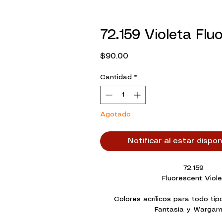
72.159 Violeta Flu
Precio
$90.00
Cantidad
*
Agotado
Notificar al estar dispon
72.159
Fluorescent Viole
Colores acrílicos para todo tip
Fantasía y Wargam
La innovadora formulación de Ga