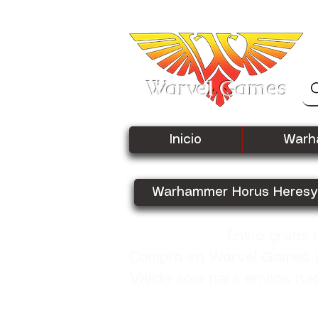
Warvel Games
Inicio
Warh
Warhammer Horus Heresy
Envío gratis
Compra en Warvel Games y 
Válido solo para envíos na