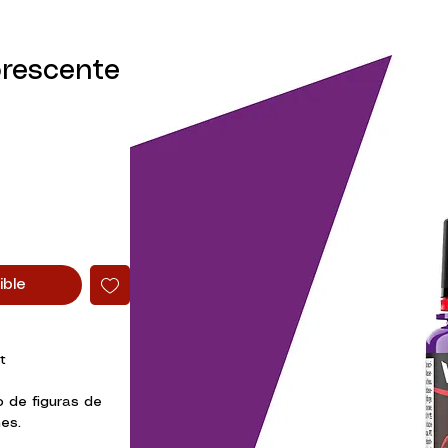
orescente
ible
t
o de figuras de
es.
me Color presenta