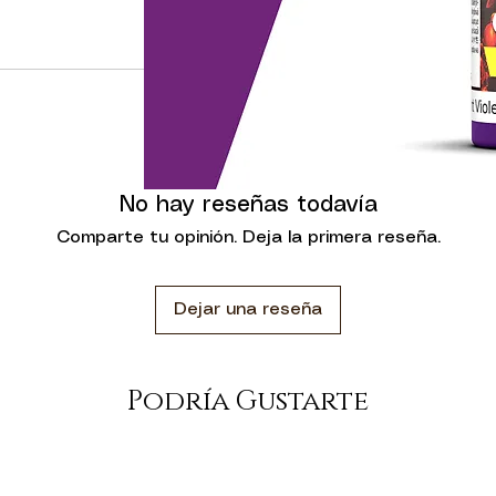
, los colores se
on más fluidos y
 saturación de
minosidad, máxima
encia.
ad, ofreciendo un
to nivelación que
No hay reseñas todavía
 pincelada. En su
nas acrílicas de
Comparte tu opinión. Deja la primera reseña.
ria resistencia.
n sido formulados
Dejar una reseña
 pueden usarse con
irbrush Thinner.
senta en botellas
Podría Gustarte
agotas. Esta
de la pintura y el
ueden utilizar
el contenido del