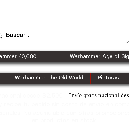
ammer 40,000
Warhammer Age of Si
Warhammer The Old World
Pinturas
Envío gratis nacional de
 nacional desde $2,500
recibe tu pedido sin costo de envío en com
cionales. No acumulable con otras promocione
en productos en stock.