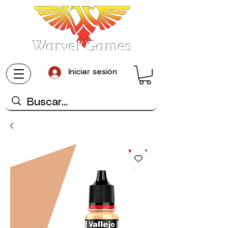
Warvel Games
Iniciar sesión