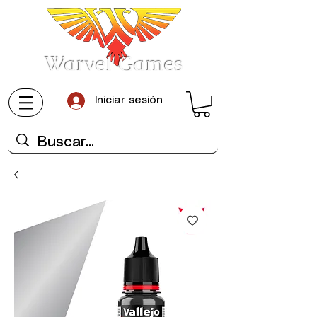
Warvel Games
Iniciar sesión