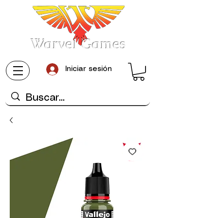
Warvel Games
Iniciar sesión