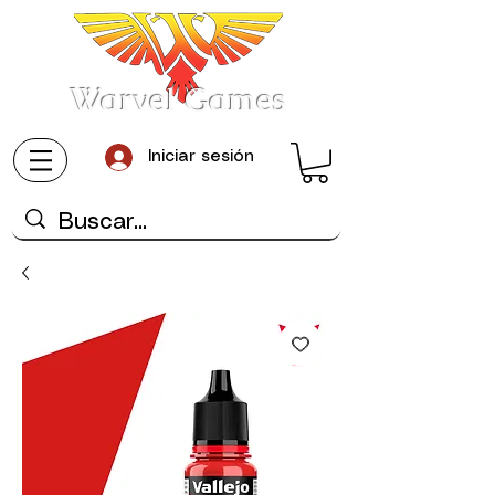
Warvel Games
Iniciar sesión