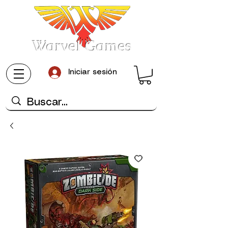
Warvel Games
Iniciar sesión