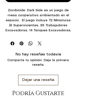
Zombicide: Dark Side es un juego de
mesa cooperativo ambientado en el
espacio. El juego incluye 72 Miniaturas
(6 Supervivientes, 35 Trabajadores
Excavadoras, 14 Tanques Excavadoras,
14 Cazadores Excavadoras, 1 Abominio
Excavadora, 1 Bot Vengador, 1 Sentry
Gun Maul), 9 Tarjetas de Juego (dos
caras), 6 Tablones y Tarjetas Identidad
No hay reseñas todavía
de los Supervivientes, 6 Bases
Comparte tu opinión. Deja la primera
Coloridas de los Supervivientes ti, 6
reseña.
dados, 48 marcadores de puntos, 128
Mini-cartas (74 cartas equipo, 54 cartas
xeno), 1 regulación, 71 señales
Dejar una reseña
Una unidad de soldados fue llamada
a una importante misión: defender la
Podría Gustarte
instalación de extracción de Xenium
de la invasión de los xenones, una
temible especie alienígena