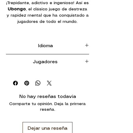
¡Trepidante, adictivo e ingenioso! Así es
Ubongo
, el clásico juego de destreza
y rapidez mental que ha conquistado a
jugadores de todo el mundo.
En
Ubongo
, todos los jugadores
compiten
simultáneamente
por
Idioma
resolver sus puzzles antes que los
demás. Con solo unas cuantas piezas
Multilenguaje
de diferentes formas y un
Jugadores
temporizador de arena marcando el
tiempo, deberás ser el más rápido en
2 - 4 Jugadores
encajarlas perfectamente en tu
plantilla
. El primero que lo consiga
grita
¡Ubongo!
, y gana la ronda,
obteniendo las gemas de mayor valor.
No hay reseñas todavía
Comparte tu opinión. Deja la primera
Cada partida se compone de
9
reseña.
rondas
llenas de tensión y diversión.
El dado determina qué piezas deberás
usar en cada turno, y tus reflejos,
Dejar una reseña