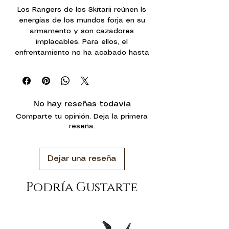
Los Rangers de los Skitarii reúnen ls
energías de los mundos forja en su
armamento y son cazadores
implacables. Para ellos, el
enfrentamiento no ha acabado hasta
que su enemigo ha sido destruido;
incluso si eso implica rastrearle a
través de las galaxias durante
décadas.
No hay reseñas todavía
Comparte tu opinión. Deja la primera
Los Skitarii Rangers acechan a su presa
reseña.
con rifles galvánicos y lucen sus
máscaras de gas y capuchas. Cada
uno de ello está cubierto por una
Dejar una reseña
armadura Skitarii sellada, blasonada
con el símbolo del Adeptus Mechanicus
y llena de sensores recolectores de
Podría Gustarte
datos, antenas y monitores
ambientales. Conscients del duro
terreno de Marte, sus piernas se han
amputado de rodillas hacia abajo y se