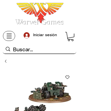
Warvel Games
Iniciar sesión