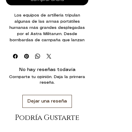
Los equipos de artillería tripulan
algunas de las armas portátiles
humanas más grandes desplegadas
por el Astra Militarum. Desde
bombardas de campaña que lanzan
proyectiles pesados sobre edificios y
escuadras que se interpongan, hasta el
aluvión de ojivas disparadas desde su
lanzacohetes Malleus o las lanzas de
No hay reseñas todavía
energía abrasadora desatadas por sus
Comparte tu opinión. Deja la primera
cañones láser pesados, estas baterías
reseña.
de artillería de campo son activos
poderosos para cualquier general.
Dejar una reseña
Con este kit de plástico
multicomponente puedes montar dos
equipos de artillería: plataformas de
Podría Gustarte
artillería móviles que juntas forman una
batería de artillería de campo. Cada