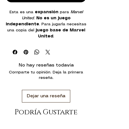
Esta es una
expansión
para
Marvel
United
.
No es un juego
independiente
. Para jugarla necesitas
una copia del
juego base de Marvel
United
.
Deadpool irrumpe en Marvel United
para llevar el caos al siguiente nivel.
Esta expansión introduce
tres
No hay reseñas todavía
versiones distintas de Deadpool
,
Comparte tu opinión. Deja la primera
permitiendo incorporarlo a tus partidas
reseña.
de múltiples formas. Además, Bob,
Agente de HYDRA, acompaña al
mercenario bocón en esta aventura
Dejar una reseña
llena de locura.
Una de las grandes fortalezas de esta
expansión es su
flexibilidad de
Podría Gustarte
juego
: Deadpool puede jugarse como
héroe
,
supervillano
o incluso como
un
desafío especial
, adaptándose al