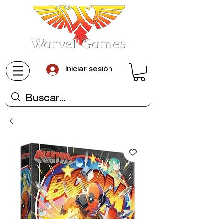
Warvel Games
Iniciar sesión