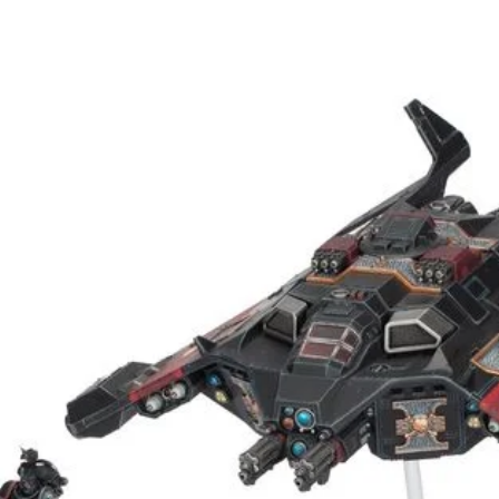
re la historia del
s Devoradores de
Yermos de Fuego.
para hacer crecer
ras juegas batallas
istoria.
 Cruzada pensada
por los Yermos de
e Cruzada, rasgos
uias de Cruzada.
deberás completar
truir este mundo
seis páginas que
 páginas en blanco
que quieras.
ibro básico de
r separado, para
a expansión.