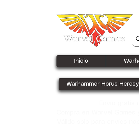
Warvel Games
Inicio
Warh
Warhammer Horus Heresy
Envío gratis
Compra en Warvel Games y 
Válido solo para envíos na