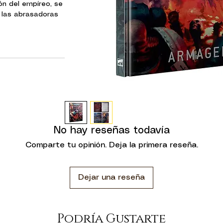
ón del empíreo, se
n las abrasadoras
a fisura disforme,
 Rojo, ha surgido
ntes de energía
s sedientos de
rrupción se va
mageddon hierven
nes herejes.
ansión narrativa
rra un nuevo y
nflicto que azota
No hay reseñas todavía
ama bélico es
Comparte tu opinión. Deja la primera reseña.
ece las reglas
arrativas, crear y
ntre batallas, y
Dejar una reseña
mpañas.
 128 páginas
Podría Gustarte