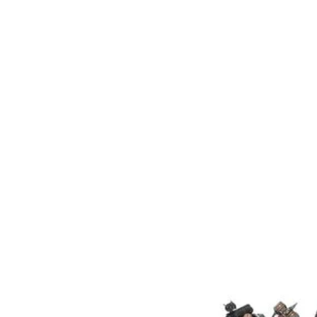
Un trasfondo detallado que cub
conflicto, la invasión de lo
Mundos y la batalla por los 
Reglas de Cruzada detalladas 
y evolucionar tus fuerzas mient
y escribes tu propia h
Una emocionante campaña de
para evocar la brutal batalla 
Fuego, con nuevas medallas d
de batalla, campeones y reliq
16 emocionantes misiones que 
en tu lucha para salvar o des
asediado.
Una sección desplegable de 
incluye referencias de reglas y
que puedes usar para lo 
Se necesita un ejemplar del L
Warhammer 40,000, disponible po
usar los contenidos de est