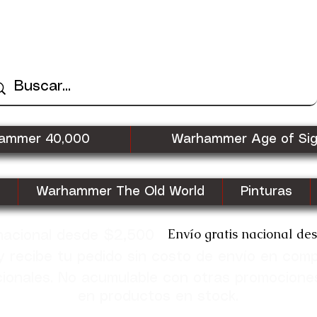
ammer 40,000
Warhammer Age of Si
Warhammer The Old World
Pinturas
Envío gratis nacional de
 nacional desde $2,500
recibe tu pedido sin costo de envío en com
cionales. No acumulable con otras promocione
en productos en stock.