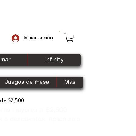
Iniciar sesión
gmar
Infinity
Juegos de mesa
Más
sde $2,500
pras mayores a $2,500
Shop Now
s o descuentos. Aplica solo