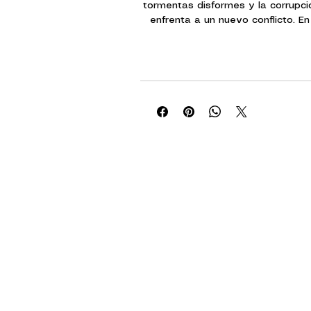
tormentas disformes y la corrupci
enfrenta a un nuevo conflicto. E
tierras de los Yermos de Fuego, un
conocida como la Puerta del Ángel
con violencia, desatando torre
empírea y oleadas de daemon
sangre. Y, al tiempo que la co
propagando, las colmenas de Ar
de insurrecciones y rebelio
Cruzada: Armageddon es una exp
para Warhammer 40,000 que na
brutal capítulo en la saga del co
Armageddon, donde el panor
desolador. El libro también ofr
necesarias para librar partidas n
mejorar un ejército de Cruzada e
liderar tus propias ca
Este libro de tapa dura y
contiene: