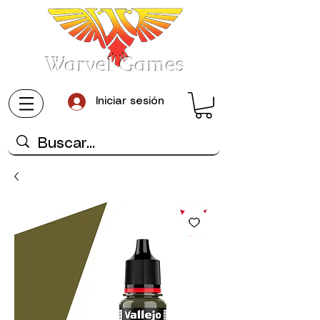
Warvel Games
Iniciar sesión